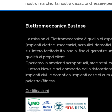
nostro marchio: la nostra capacità di essere pe
Elettromeccanica Bustese
La mission di Elettromeccanica è quella di espan
(impianti elettrici, meccanici, aeraulici, domotic
sull’intero territorio italiano al fine di garantire u
qualità ai propri clienti.
Operiamo in
ambienti aeroportuali
,
aree retail
c
Hudson News
e nel comparto della
ristorazio
impianti
civili e domotica
, impianti
case di cura 
palestre/fitness
.
Certificazioni