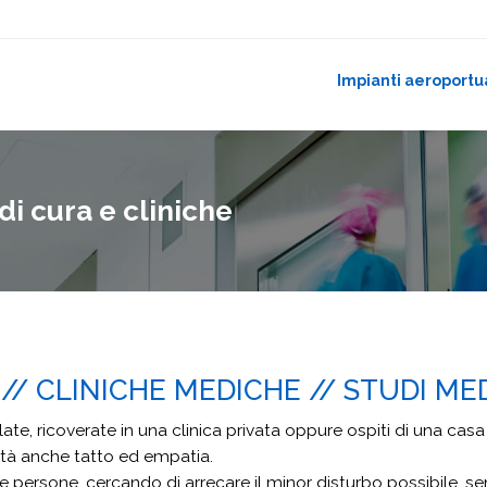
Impianti aeroportu
di cura e cliniche
 // CLINICHE MEDICHE // STUDI MED
, ricoverate in una clinica privata oppure ospiti di una casa 
ità anche tatto ed empatia.
re persone, cercando di arrecare il minor disturbo possibile, se