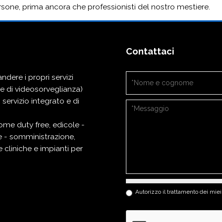
rsone, prima ancora che professionisti del nostro mestiere.
Contattaci
dere i propri servizi
Nome e cognome
*
i e di videosorveglianza)
n servizio integrato e di
Messaggio
*
ome
duty free
,
edicole -
ne - somministrazione
,
e cliniche
e
impianti per
Privacy
*
Autorizzo il trattamento dei miei