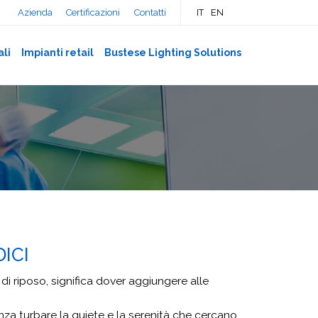
Azienda
Certificazioni
Contatti
IT
EN
ali
Impianti retail
Bustese Lighting Solutions
ICI
di riposo, significa dover aggiungere alle
nza turbare la quiete e la serenità che cercano.