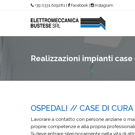
Salta al contenuto principale
+39 0331 629281
|
Facebook
|
Instagram
Realizzazioni impianti case 
OSPEDALI // CASE DI CURA
Lavorare a contatto con persone anziane o malate
proprie competenze e alla propria professional
Si deve entrare silenziosamente nella vita di alt